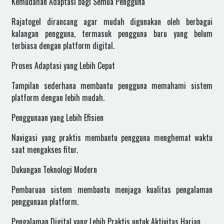
Kemudahan Adaptasi bagi Semua Pengguna
Rajatogel dirancang agar mudah digunakan oleh berbagai
kalangan pengguna, termasuk pengguna baru yang belum
terbiasa dengan platform digital.
Proses Adaptasi yang Lebih Cepat
Tampilan sederhana membantu pengguna memahami sistem
platform dengan lebih mudah.
Penggunaan yang Lebih Efisien
Navigasi yang praktis membantu pengguna menghemat waktu
saat mengakses fitur.
Dukungan Teknologi Modern
Pembaruan sistem membantu menjaga kualitas pengalaman
penggunaan platform.
Pengalaman Digital yang Lebih Praktis untuk Aktivitas Harian