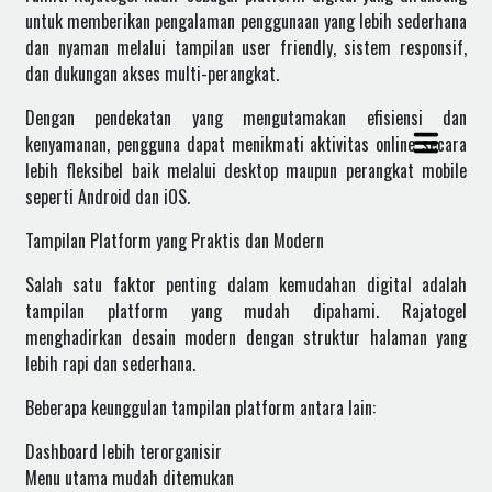
untuk memberikan pengalaman penggunaan yang lebih sederhana
dan nyaman melalui tampilan user friendly, sistem responsif,
dan dukungan akses multi-perangkat.
Dengan pendekatan yang mengutamakan efisiensi dan
kenyamanan, pengguna dapat menikmati aktivitas online secara
lebih fleksibel baik melalui desktop maupun perangkat mobile
seperti Android dan iOS.
Tampilan Platform yang Praktis dan Modern
Salah satu faktor penting dalam kemudahan digital adalah
tampilan platform yang mudah dipahami. Rajatogel
menghadirkan desain modern dengan struktur halaman yang
lebih rapi dan sederhana.
Beberapa keunggulan tampilan platform antara lain:
Dashboard lebih terorganisir
Menu utama mudah ditemukan