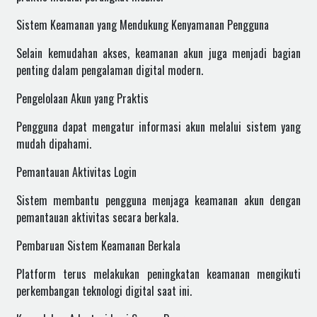
Sistem Keamanan yang Mendukung Kenyamanan Pengguna
Selain kemudahan akses, keamanan akun juga menjadi bagian
penting dalam pengalaman digital modern.
Pengelolaan Akun yang Praktis
Pengguna dapat mengatur informasi akun melalui sistem yang
mudah dipahami.
Pemantauan Aktivitas Login
Sistem membantu pengguna menjaga keamanan akun dengan
pemantauan aktivitas secara berkala.
Pembaruan Sistem Keamanan Berkala
Platform terus melakukan peningkatan keamanan mengikuti
perkembangan teknologi digital saat ini.