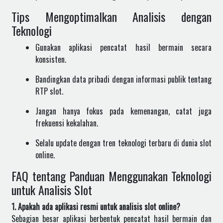
Tips Mengoptimalkan Analisis dengan
Teknologi
Gunakan aplikasi pencatat hasil bermain secara
konsisten.
Bandingkan data pribadi dengan informasi publik tentang
RTP slot.
Jangan hanya fokus pada kemenangan, catat juga
frekuensi kekalahan.
Selalu update dengan tren teknologi terbaru di dunia slot
online.
FAQ tentang Panduan Menggunakan Teknologi
untuk Analisis Slot
1. Apakah ada aplikasi resmi untuk analisis slot online?
Sebagian besar aplikasi berbentuk pencatat hasil bermain dan