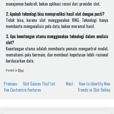
manajemen bankroll, bukan aplikasi resmi dari provider slot.
2. Apakah teknologi bisa memprediksi hasil slot dengan pasti?
Tidak bisa, karena slot menggunakan RNG. Teknologi hanya
membantu menganalisis pola data, bukan meramal hasil.
3. Apa keuntungan utama menggunakan teknologi dalam analisis
slot?
Keuntungan utama adalah membantu pemain mengontrol modal,
memahami pola bermain, dan membuat keputusan lebih rasional
berdasarkan data.
Posted in
Blog
Post
Previous:
Slot Games That Let
Next:
How to Identify New
navigation
You Customize Features
Trends in Slot Online