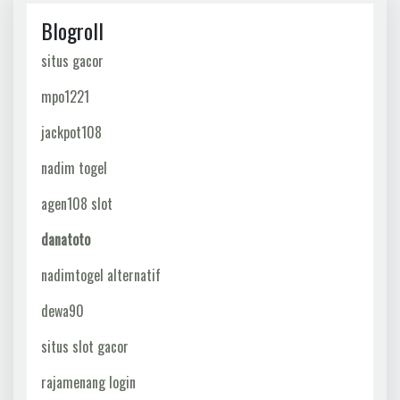
Blogroll
situs gacor
mpo1221
jackpot108
nadim togel
agen108 slot
danatoto
nadimtogel alternatif
dewa90
situs slot gacor
rajamenang login