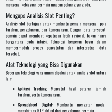
mengenai kebiasaan bermain maupun peluang yang ada.
Mengapa Analisis Slot Penting?
Analisis slot bertujuan untuk membantu pemain mengenali pola
taruhan, pengeluaran, dan kemenangan. Dengan data tersebut,
pemain dapat membuat keputusan lebih rasional, bukan hanya
bergantung pada intuisi. Teknologi berperan besar dalam
mempermudah proses pencatatan dan interpretasi data
tersebut.
Alat Teknologi yang Bisa Digunakan
Beberapa teknologi yang umum dipakai untuk analisis slot antara
lain:
Aplikasi Tracking
: Mencatat hasil putaran, jumlah
taruhan, serta kemenangan.
Spreadsheet Digital
: Membantu mengatur modal,
menghitung RTP aktual dari pengalaman bermain.