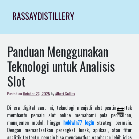
Skip
to
RASSAYDISTILLERY
content
Panduan Menggunakan
Teknologi untuk Analisis
Slot
Posted on
October 23, 2025
by
Albert Collins
Di era digital saat ini, teknologi menjadi alat penting untuk
membantu pemain slot online memahami pola permainan,
manajemen modal, hingga
hokiwin77 login
strategi bermain.
Dengan memanfaatkan perangkat lunak, aplikasi, atau fitur
analitik tertentu, pemain bisa mendapatkan gambaran lebih jelas