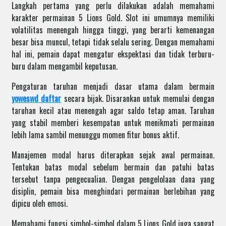
Langkah pertama yang perlu dilakukan adalah memahami
karakter permainan 5 Lions Gold. Slot ini umumnya memiliki
volatilitas menengah hingga tinggi, yang berarti kemenangan
besar bisa muncul, tetapi tidak selalu sering. Dengan memahami
hal ini, pemain dapat mengatur ekspektasi dan tidak terburu-
buru dalam mengambil keputusan.
Pengaturan taruhan menjadi dasar utama dalam bermain
yoweswd daftar
secara bijak. Disarankan untuk memulai dengan
taruhan kecil atau menengah agar saldo tetap aman. Taruhan
yang stabil memberi kesempatan untuk menikmati permainan
lebih lama sambil menunggu momen fitur bonus aktif.
Manajemen modal harus diterapkan sejak awal permainan.
Tentukan batas modal sebelum bermain dan patuhi batas
tersebut tanpa pengecualian. Dengan pengelolaan dana yang
disiplin, pemain bisa menghindari permainan berlebihan yang
dipicu oleh emosi.
Memahami fungsi simbol-simbol dalam 5 Lions Gold juga sangat