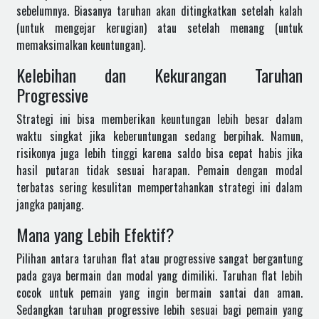
sebelumnya. Biasanya taruhan akan ditingkatkan setelah kalah
(untuk mengejar kerugian) atau setelah menang (untuk
memaksimalkan keuntungan).
Kelebihan dan Kekurangan Taruhan
Progressive
Strategi ini bisa memberikan keuntungan lebih besar dalam
waktu singkat jika keberuntungan sedang berpihak. Namun,
risikonya juga lebih tinggi karena saldo bisa cepat habis jika
hasil putaran tidak sesuai harapan. Pemain dengan modal
terbatas sering kesulitan mempertahankan strategi ini dalam
jangka panjang.
Mana yang Lebih Efektif?
Pilihan antara taruhan flat atau progressive sangat bergantung
pada gaya bermain dan modal yang dimiliki. Taruhan flat lebih
cocok untuk pemain yang ingin bermain santai dan aman.
Sedangkan taruhan progressive lebih sesuai bagi pemain yang