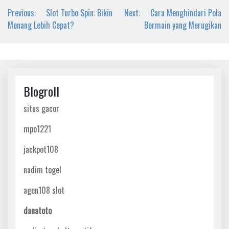
Post
Previous:
Slot Turbo Spin: Bikin
Next:
Cara Menghindari Pola
navigation
Menang Lebih Cepat?
Bermain yang Merugikan
Blogroll
situs gacor
mpo1221
jackpot108
nadim togel
agen108 slot
danatoto