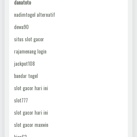
danatoto
nadimtogel alternatif
dewa90
situs slot gacor
rajamenang login
jackpot108
bandar togel
slot gacor hari ini
slot777
slot gacor hari ini
slot gacor maxwin