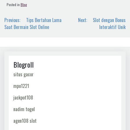
Posted in
Blog
Post
Previous:
Tips Bertahan Lama
Next:
Slot dengan Bonus
navigation
Saat Bermain Slot Online
Interaktif Unik
Blogroll
situs gacor
mpo1221
jackpot108
nadim togel
agen108 slot