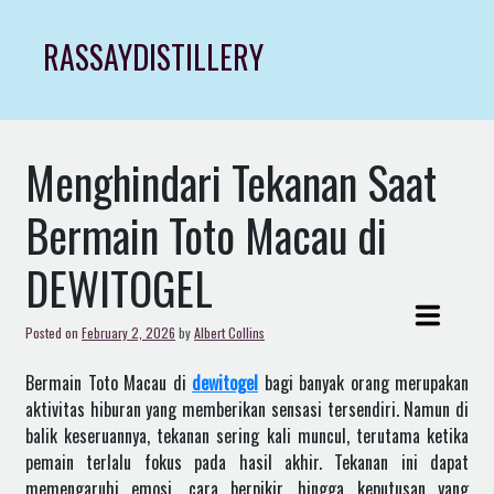
Skip
to
RASSAYDISTILLERY
content
Menghindari Tekanan Saat
Bermain Toto Macau di
DEWITOGEL
Posted on
February 2, 2026
by
Albert Collins
Bermain Toto Macau di
dewitogel
bagi banyak orang merupakan
aktivitas hiburan yang memberikan sensasi tersendiri. Namun di
balik keseruannya, tekanan sering kali muncul, terutama ketika
pemain terlalu fokus pada hasil akhir. Tekanan ini dapat
memengaruhi emosi, cara berpikir, hingga keputusan yang