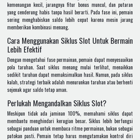
kemenangan kecil, jarangnya fitur bonus muncul, dan putaran
yang cenderung habis tanpa hasil berarti. Pada fase ini, pemain
sering menghabiskan saldo lebih cepat karena mesin jarang
memberikan kombinasi menang.
Cara Menggunakan Siklus Slot Untuk Bermain
Lebih Efektif
Dengan mengetahui fase permainan, pemain dapat menyesuaikan
pola taruhan. Saat siklus menang mulai terlihat, menaikkan
sedikit taruhan dapat memaksimalkan hasil. Namun, pada siklus
kalah, strategi terbaik adalah menurunkan taruhan atau berhenti
sejenak agar saldo tetap aman.
Perlukah Mengandalkan Siklus Slot?
Meskipun tidak ada jaminan 100%, memahami siklus dapat
membantu menghindari kerugian besar. Siklus lebih berfungsi
sebagai panduan untuk membaca ritme permainan, bukan sebagai
patokan pasti. Pemain tetap harus mengutamakan kontrol diri