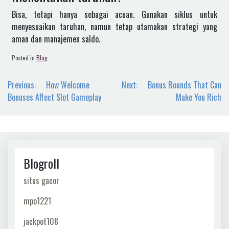
Bisa, tetapi hanya sebagai acuan. Gunakan siklus untuk
menyesuaikan taruhan, namun tetap utamakan strategi yang
aman dan manajemen saldo.
Posted in
Blog
Post
Previous:
How Welcome
Next:
Bonus Rounds That Can
navigation
Bonuses Affect Slot Gameplay
Make You Rich
Blogroll
situs gacor
mpo1221
jackpot108